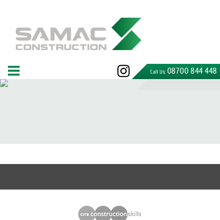
08700 844 448
Call Us: